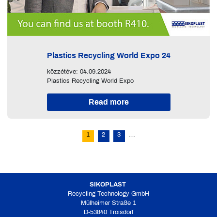
Plastics Recycling World Expo 24
közzétéve: 04.09.2024
Plastics Recycling World Expo
Read more
1
2
3
…
SIKOPLAST
Recycling Technology GmbH
Mülheimer Straße 1
D-53840 Troisdorf