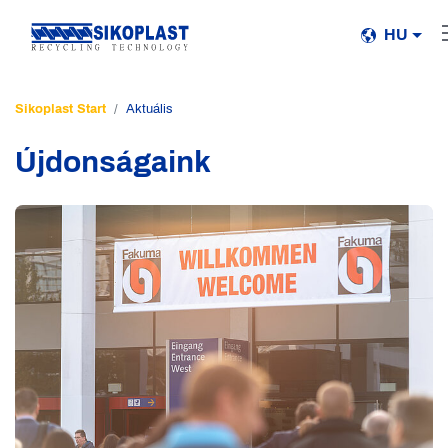
HU
Sikoplast Start
Aktuális
Újdonságaink