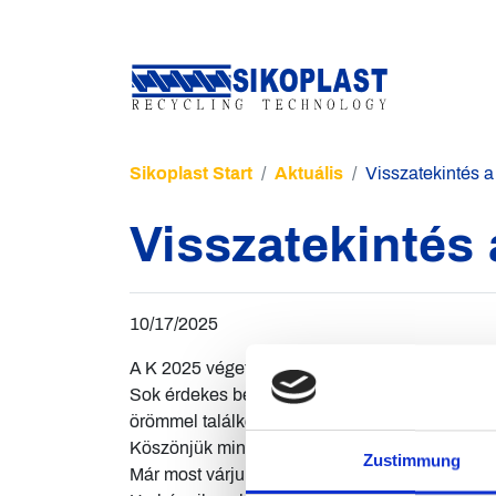
Sikoplast Start
Aktuális
Visszatekintés a
Visszatekintés 
10/17/2025
A K 2025 véget ért, és sikeres, inspiráló napokr
Sok érdekes beszélgetést folytattunk, új kapcso
örömmel találkoztunk régi ismerősökkel.
Köszönjük mindenkinek, aki ellátogatott stand
Zustimmung
Már most várjuk a K 2028 kiállítást és hogy újr