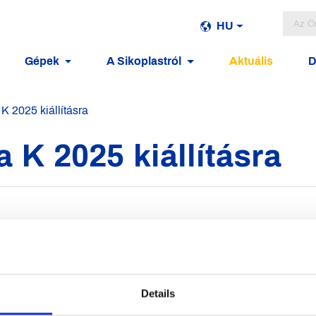
HU
Gépek
A Sikoplastról
Aktuális
D
 K 2025 kiállításra
a K 2025 kiállításra
a tekintünk vissza.
latokat építettünk és
unkhoz.
Details
a találkozhassunk.