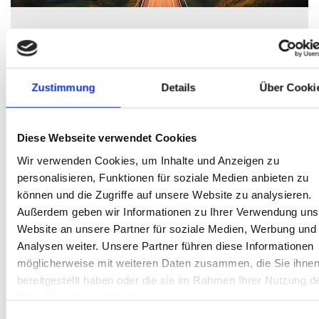
Año Nuevo
publicado el: 02.01.2024
Un nuevo año, un nuevo comienzo. Esperamos 2024 con gran
Zustimmung
Details
Über Cooki
expectación.
Read more
Diese Webseite verwendet Cookies
Wir verwenden Cookies, um Inhalte und Anzeigen zu
personalisieren, Funktionen für soziale Medien anbieten zu
können und die Zugriffe auf unsere Website zu analysieren.
Außerdem geben wir Informationen zu Ihrer Verwendung uns
Website an unsere Partner für soziale Medien, Werbung und
Analysen weiter. Unsere Partner führen diese Informationen
möglicherweise mit weiteren Daten zusammen, die Sie ihne
bereitgestellt haben oder die sie im Rahmen Ihrer Nutzung d
Dienste gesammelt haben.
Einwilligungsauswahl